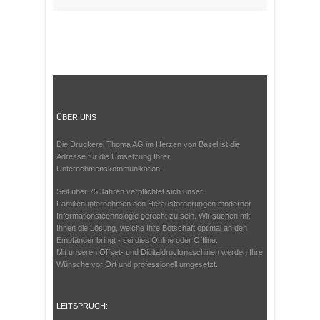
ÜBER UNS
Die Druckerei Thoma AG im Herzen von Basel ist die
Adresse für die Umsetzung Ihrer
Unternehmenskommunikation.
Seit über 75 Jahren verpflichtet sich unser
Familienunternehmen den Herausforderungen moderner
Informationstechnologie gerecht zu sein. Wir suchen mit
Ihnen die Lösung, welche Ihre Botschaft optimal an den
Empfänger bringt - sei dies Online oder Offline.
Mit unseren Offset- und Digitaldruckmaschinen werden Ihre
Wünsche vor Ort und professionell umgesetzt.
LEITSPRUCH: