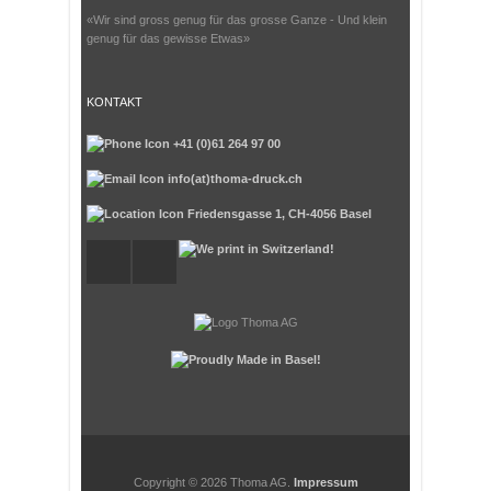
«Wir sind gross genug für das grosse Ganze - Und klein
genug für das gewisse Etwas»
KONTAKT
+41 (0)61 264 97 00
info(at)thoma-druck.ch
Friedensgasse 1, CH-4056 Basel
Copyright ©
2026 Thoma AG.
Impressum