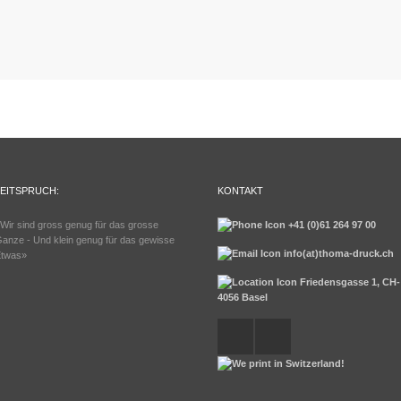
LEITSPRUCH:
KONTAKT
Wir sind gross genug für das grosse
+41 (0)61 264 97 00
anze - Und klein genug für das gewisse
info(at)thoma-druck.ch
twas»
Friedensgasse 1, CH-
4056 Basel