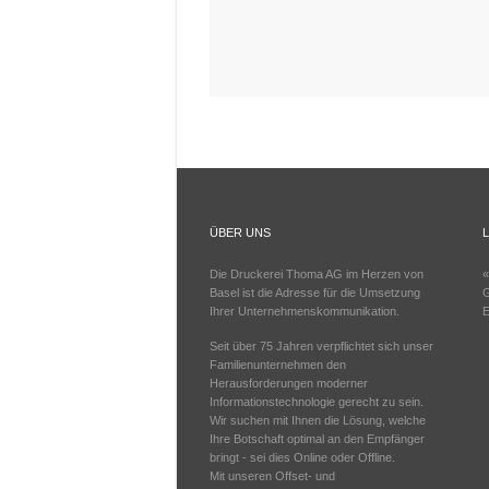
ÜBER UNS
Die Druckerei Thoma AG im Herzen von
«
Basel ist die Adresse für die Umsetzung
G
Ihrer Unternehmenskommunikation.
E
Seit über 75 Jahren verpflichtet sich unser
Familienunternehmen den
Herausforderungen moderner
Informationstechnologie gerecht zu sein.
Wir suchen mit Ihnen die Lösung, welche
Ihre Botschaft optimal an den Empfänger
bringt - sei dies Online oder Offline.
Mit unseren Offset- und