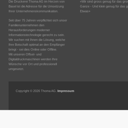
Die Druckerei Thoma AG im Herzen von
«Wir sind gross genug für das gro
Basel ist die Adresse für die Umsetzung
Ganze - Und klein genug für das 
Ihrer Unternehmenskommunikation.
Etwas»
Seit über 75 Jahren verpflichtet sich unser
Familienunternehmen den
Herausforderungen moderner
Informationstechnologie gerecht zu sein.
Wir suchen mit Ihnen die Lösung, welche
Ihre Botschaft optimal an den Empfänger
bringt - sei dies Online oder Offline.
Mit unseren Offset- und
Digitaldruckmaschinen werden Ihre
Wünsche vor Ort und professionell
umgesetzt.
Copyright ©
2026 Thoma AG.
Impressum