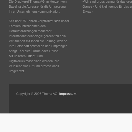
Die Druckerei Thoma AG im Herzen von
«Wir sind gross genug für das gro
Basel ist die Adresse für die Umsetzung
Ganze - Und klein genug für das 
Ihrer Unternehmenskommunikation.
Etwas»
Seit über 75 Jahren verpflichtet sich unser
Familienunternehmen den
Herausforderungen moderner
Informationstechnologie gerecht zu sein.
Wir suchen mit Ihnen die Lösung, welche
Ihre Botschaft optimal an den Empfänger
bringt - sei dies Online oder Offline.
Mit unseren Offset- und
Digitaldruckmaschinen werden Ihre
Wünsche vor Ort und professionell
umgesetzt.
Copyright ©
2026 Thoma AG.
Impressum