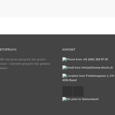
LEITSPRUCH:
KONTAKT
Wir sind gross genug für das grosse
+41 (0)61 264 97 00
anze - Und klein genug für das gewisse
info(at)thoma-druck.ch
twas»
Friedensgasse 1, CH-
4056 Basel