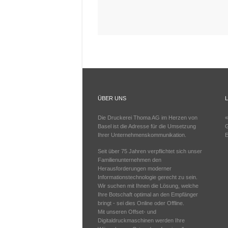
ÜBER UNS
Die Druckerei Thoma AG im Herzen von
«
Basel ist die Adresse für die Umsetzung
G
Ihrer Unternehmenskommunikation.
E
Seit über 75 Jahren verpflichtet sich unser
Familienunternehmen den
Herausforderungen moderner
Informationstechnologie gerecht zu sein.
Wir suchen mit Ihnen die Lösung, welche
Ihre Botschaft optimal an den Empfänger
bringt - sei dies Online oder Offline.
Mit unseren Offset- und
Digitaldruckmaschinen werden Ihre